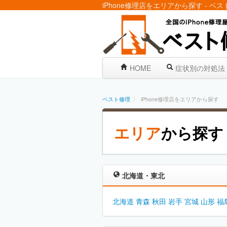
iPhone修理店をエリアから探す - ベ
HOME
症状別の対処法
ベスト修理
》
iPhone修理店をエリアから探す
エリア
から探す
北海道・東北
北海道
青森
秋田
岩手
宮城
山形
福