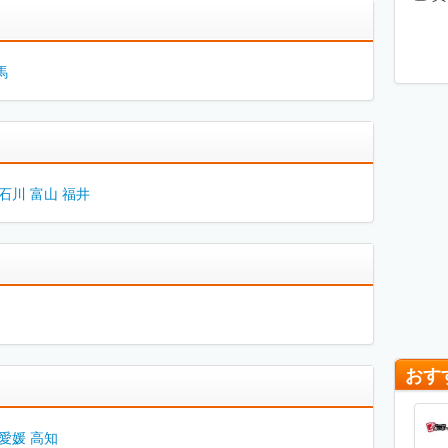
馬
石川
富山
福井
おす
愛媛
高知