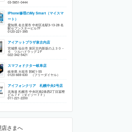
03-5851-0444
iPhone修理のMy Smart（マイスマ
ート）
愛知県 名古屋市 中村区名駅3-13-28 名
駅セブンスタービル7F
0120-221-395
アイアットプラザ泉古内店
宮城県 仙台市 泉区古内新坂の上３０－
６ ツルハドラッグ２F
022-342-5421
スマフォドクター岐阜店
岐阜県 大垣市 郭町1-55
0120-669-630 （フリーダイヤル）
アイフォンクリア 札幌中央2号店
北海道 札幌市 中央区南2条西2丁目冨樫
ビル７Ｆ（ダイソー７Ｆ）
011-221-2200
理店さまへ