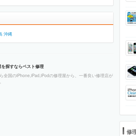
島
沖縄
理屋を探すならベスト修理
全国のiPhone,iPad,iPodの修理屋から、一番良い修理店が
。
修