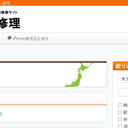
スト修理
iPhone修理店を探す
絞り
郵
駅
島
持
買