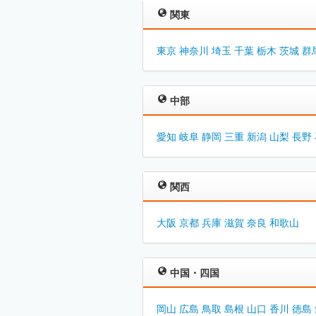
関東
東京
神奈川
埼玉
千葉
栃木
茨城
群
中部
愛知
岐阜
静岡
三重
新潟
山梨
長野
関西
大阪
京都
兵庫
滋賀
奈良
和歌山
中国・四国
岡山
広島
鳥取
島根
山口
香川
徳島