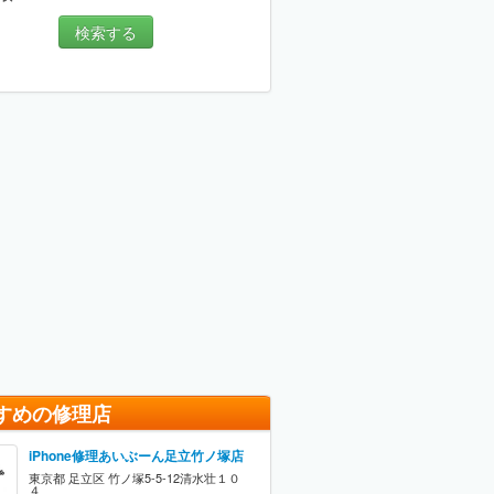
検索する
すめの修理店
iPhone修理あいぶーん足立竹ノ塚店
東京都 足立区 竹ノ塚5-5-12清水壮１０
４