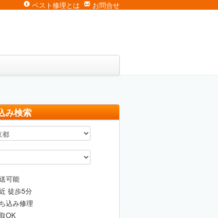
ベスト修理とは
お問合せ
込み検索
送可能
近 徒歩5分
ち込み修理
取OK