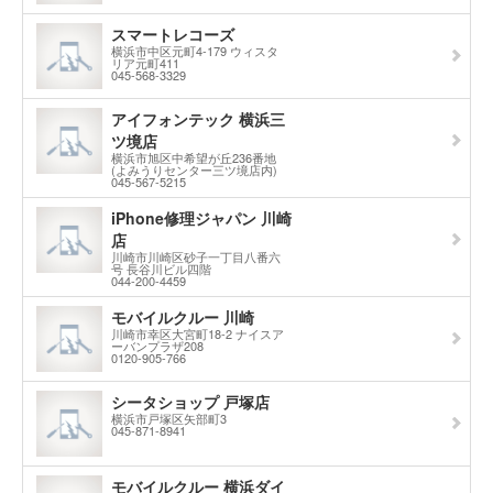
スマートレコーズ
横浜市中区元町4-179 ウィスタ
リア元町411
045-568-3329
アイフォンテック 横浜三
ツ境店
横浜市旭区中希望が丘236番地
(よみうりセンター三ツ境店内)
045-567-5215
iPhone修理ジャパン 川崎
店
川崎市川崎区砂子一丁目八番六
号 長谷川ビル四階
044-200-4459
モバイルクルー 川崎
川崎市幸区大宮町18-2 ナイスア
ーバンプラザ208
0120-905-766
シータショップ 戸塚店
横浜市戸塚区矢部町3
045-871-8941
モバイルクルー 横浜ダイ