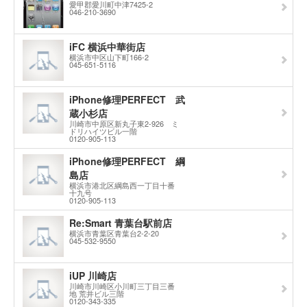
愛甲郡愛川町中津7425-2
046-210-3690
iFC 横浜中華街店
横浜市中区山下町166-2
045-651-5116
iPhone修理PERFECT 武
蔵小杉店
川崎市中原区新丸子東2-926 ミ
ドリハイツビル一階
0120-905-113
iPhone修理PERFECT 綱
島店
横浜市港北区綱島西一丁目十番
十九号
0120-905-113
Re:Smart 青葉台駅前店
横浜市青葉区青葉台2-2-20
045-532-9550
iUP 川崎店
川崎市川崎区小川町三丁目三番
地 荒井ビル三階
0120-343-335