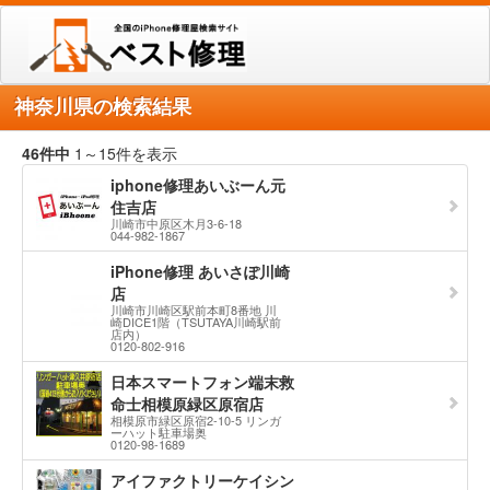
神奈川県の検索結果
46
件中
1～15件を表示
iphone修理あいぶーん元
住吉店
川崎市中原区木月3-6-18
044-982-1867
iPhone修理 あいさぽ川崎
店
川崎市川崎区駅前本町8番地 川
崎DICE1階（TSUTAYA川崎駅前
店内）
0120-802-916
日本スマートフォン端末救
命士相模原緑区原宿店
相模原市緑区原宿2-10-5 リンガ
ーハット駐車場奥
0120-98-1689
アイファクトリーケイシン