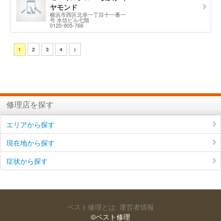
ヤモンド
横浜市西区北幸一丁目十一番一
号 水信ビル七階
0120-905-766
1
2
3
4
>
修理店を探す
エリアから探す
現在地から探す
症状から探す
ベスト修理とは
運営者情報
©ベスト修理