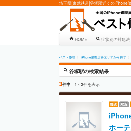
埼玉県[東武鉄道]谷塚駅近くのiPhone
HOME
症状別の対処法
ベスト修理
》
iPhone修理店を
エリア
から探す
》
谷塚駅の検索結果
3
件中
1～3件を表示
郵送
駅近
iPh
ホーテ