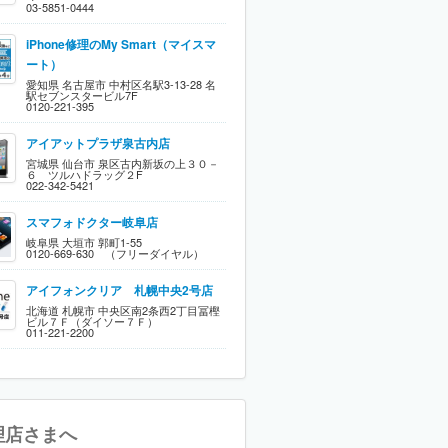
03-5851-0444
iPhone修理のMy Smart（マイスマ
ート）
愛知県 名古屋市 中村区名駅3-13-28 名
駅セブンスタービル7F
0120-221-395
アイアットプラザ泉古内店
宮城県 仙台市 泉区古内新坂の上３０－
６ ツルハドラッグ２F
022-342-5421
スマフォドクター岐阜店
岐阜県 大垣市 郭町1-55
0120-669-630 （フリーダイヤル）
アイフォンクリア 札幌中央2号店
北海道 札幌市 中央区南2条西2丁目冨樫
ビル７Ｆ（ダイソー７Ｆ）
011-221-2200
理店さまへ