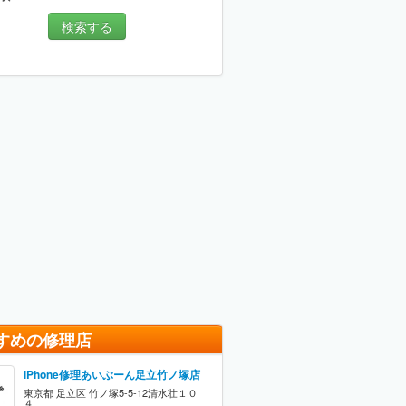
検索する
すめの修理店
iPhone修理あいぶーん足立竹ノ塚店
東京都 足立区 竹ノ塚5-5-12清水壮１０
４