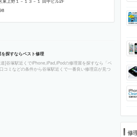
区東上野１－１３－１ 田中ビル2F
98
理屋を探すならベスト修理
道]谷塚駅近くでiPhone,iPad,iPodの修理屋を探すなら「ベ
口コミなどの条件から谷塚駅近くで一番良い修理店が見つ
修