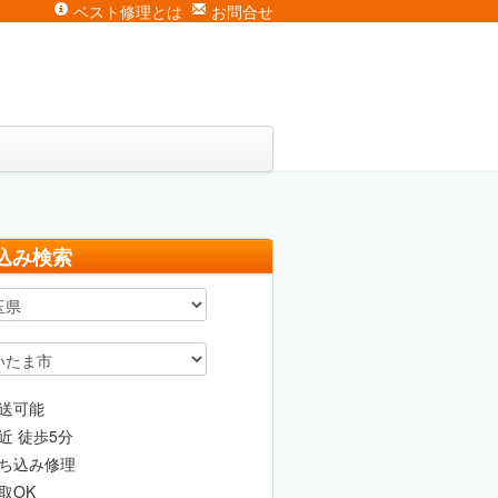
ベスト修理とは
お問合せ
込み検索
送可能
近 徒歩5分
ち込み修理
取OK