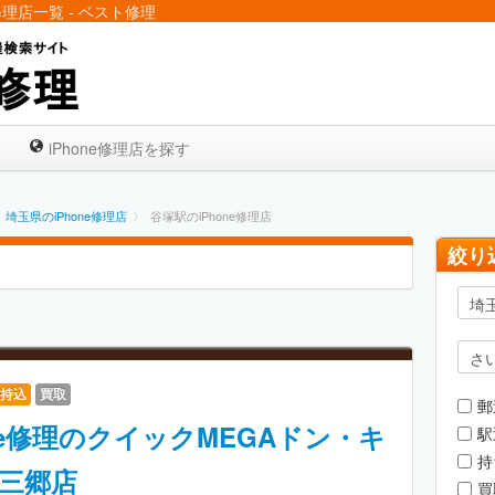
修理店一覧 - ベスト修理
iPhone修理店を探す
埼玉県
のiPhone修理店
》
谷塚駅
のiPhone修理店
絞り
持込
買取
郵
one修理のクイックMEGAドン・キ
駅
持
三郷店
買